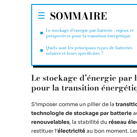
SOMMAIRE
Le stockage d’énergie par batterie : enjeux et
perspectives pour la transition énergétique
Quels sont les principaux types de batteries
solaires et leurs spécificités ?
Le stockage d’énergie par b
pour la transition énergéti
S’imposer comme un pilier de la
transit
technologie de stockage par batterie
au
renouvelables
, la stabilité du
réseau éle
restituer l’
électricité
au bon moment. Le