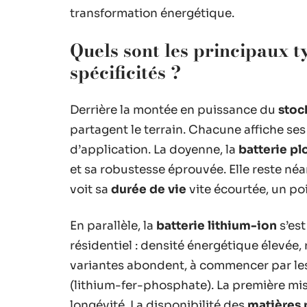
transformation énergétique.
Quels sont les principaux ty
spécificités ?
Derrière la montée en puissance du
stoc
partagent le terrain. Chacune affiche ses
d’application. La doyenne, la
batterie p
et sa robustesse éprouvée. Elle reste né
voit sa
durée de vie
vite écourtée, un po
En parallèle, la
batterie lithium-ion
s’es
résidentiel : densité énergétique élevée
variantes abondent, à commencer par le
(lithium-fer-phosphate). La première mise
longévité. La disponibilité des
matières 