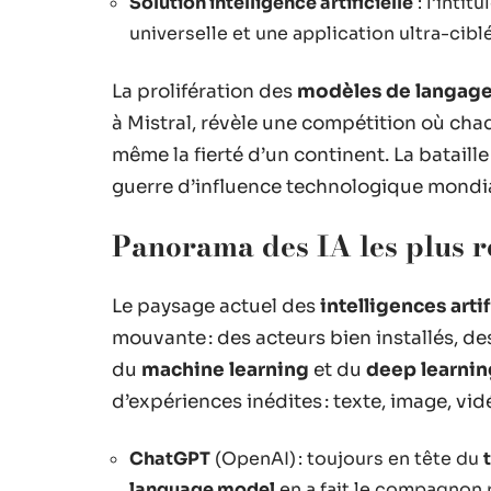
Solution intelligence artificielle
: l’intit
universelle et une application ultra-cibl
La prolifération des
modèles de langag
à Mistral, révèle une compétition où cha
même la fierté d’un continent. La batail
guerre d’influence technologique mondia
Panorama des IA les plus ré
Le paysage actuel des
intelligences arti
mouvante : des acteurs bien installés, d
du
machine learning
et du
deep learnin
d’expériences inédites : texte, image, vid
ChatGPT
(OpenAI) : toujours en tête du
language model
en a fait le compagnon 