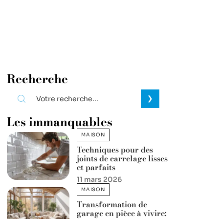
Recherche
Les immanquables
MAISON
Techniques pour des
joints de carrelage lisses
et parfaits
11 mars 2026
MAISON
Transformation de
garage en pièce à vivire: