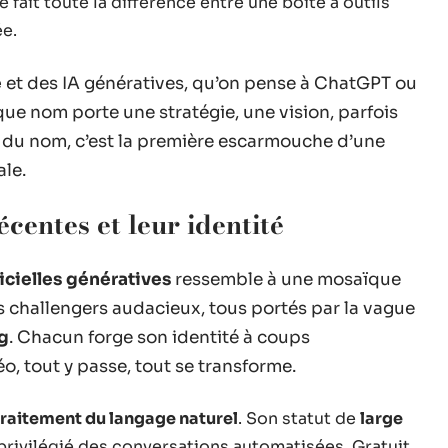
ulé fait toute la différence entre une boîte à outils
ée.
e
et des IA génératives, qu’on pense à ChatGPT ou
que nom porte une stratégie, une vision, parfois
le du nom, c’est la première escarmouche d’une
le.
centes et leur identité
ficielles génératives
ressemble à une mosaïque
es challengers audacieux, tous portés par la vague
g
. Chacun forge son identité à coups
éo, tout y passe, tout se transforme.
traitement du langage naturel
. Son statut de
large
privilégié des conversations automatisées. Gratuit